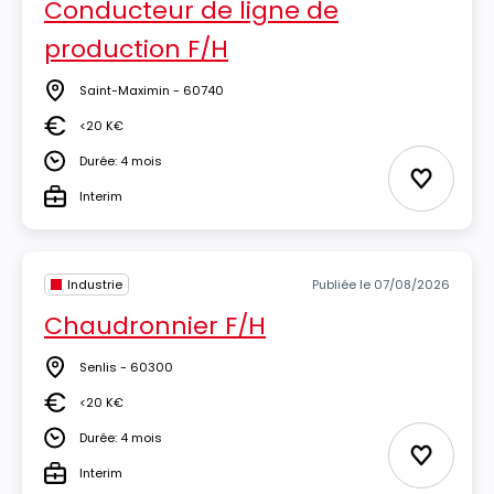
Conducteur de ligne de
production F/H
Saint-Maximin - 60740
Lieu
<20 K€
Salaire
Durée: 4 mois
Durée
Ajouter 
Interim
Type
Industrie
Publiée le 07/08/2026
Chaudronnier F/H
Senlis - 60300
Lieu
<20 K€
Salaire
Durée: 4 mois
Durée
Ajouter 
Interim
Type