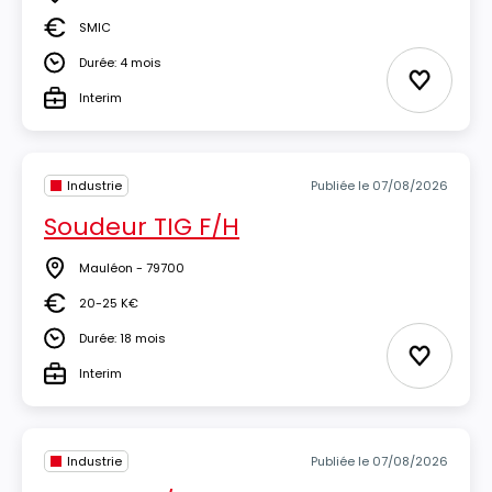
Lieu
SMIC
Salaire
Durée: 4 mois
Durée
Ajouter 
Interim
Type
Industrie
Publiée le 07/08/2026
Soudeur TIG F/H
Mauléon - 79700
Lieu
20-25 K€
Salaire
Durée: 18 mois
Durée
Ajouter 
Interim
Type
Industrie
Publiée le 07/08/2026