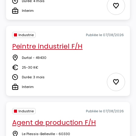
Durée: 4 mois
Durée
Ajouter 
Interim
Type
Industrie
Publiée le 07/08/2026
Peintre industriel F/H
Durtal - 49430
Lieu
25-30 K€
Salaire
Durée: 3 mois
Durée
Ajouter 
Interim
Type
Industrie
Publiée le 07/08/2026
Agent de production F/H
Le Plessis-Belleville - 60330