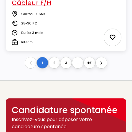
Câbleur F/H
Carros - 06510
Lieu
25-30 K€
Salaire
Durée: 3 mois
Durée
Ajouter 
Interim
Type
1
2
3
...
461
Previous
Next
Candidature spontanée
Inscrivez-vous pour déposer votre
candidature spontanée