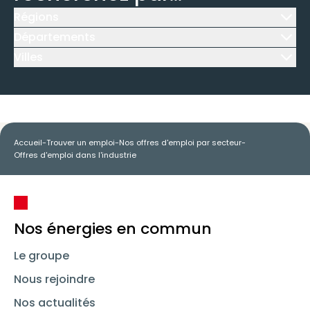
Régions
Icône d'illustration
Départements
Icône d'illustration
Villes
Icône d'illustration
Accueil
-
Trouver un emploi
-
Nos offres d'emploi par secteur
-
Offres d'emploi dans l'industrie
Nos énergies en commun
Le groupe
Nous rejoindre
Nos actualités