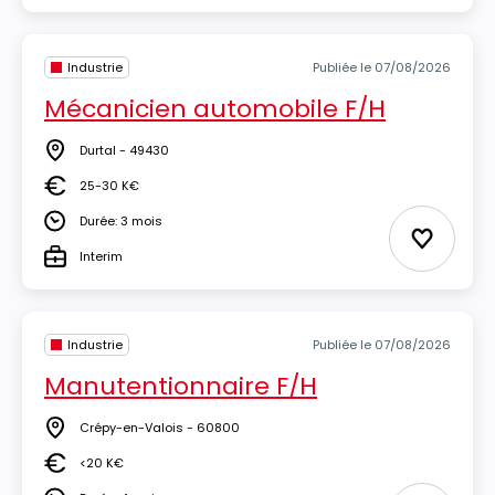
Industrie
Publiée le 07/08/2026
Mécanicien automobile F/H
Durtal - 49430
Lieu
25-30 K€
Salaire
Durée: 3 mois
Durée
Ajouter 
Interim
Type
Industrie
Publiée le 07/08/2026
Manutentionnaire F/H
Crépy-en-Valois - 60800
Lieu
<20 K€
Salaire