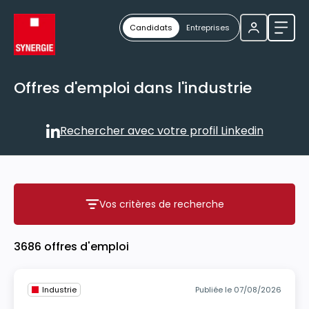
Candidats
Entreprises
Ouvri
Offres d'emploi dans l'industrie
Rechercher avec votre profil Linkedin
Rechercher avec votre profil
Vos critères de recherche
Vos critères de recherche
3686 offres d'emploi
Industrie
Publiée le 07/08/2026