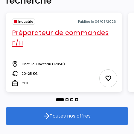
recherche
Industrie
Publiée le 06/08/2026
Préparateur de commandes
F/H
Onet-le-Château
(12850)
Lieu
20-25 K€
Salaire
Ajouter aux
CDII
Type
Toutes nos offres
Toutes nos offres