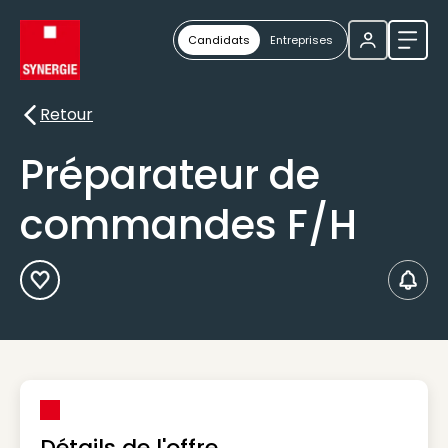
Candidats
Entreprises
Ouvri
Retour
Retour
Préparateur de
commandes F/H
Ajouter aux Favoris
Créer
Détails de l'offre